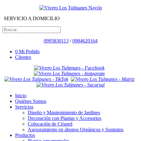
SERVICIO A DOMICILIO
0995830113
/
0984620164
0
Mi Pedido
Clientes
Inicio
Quiénes Somos
Servicios
Diseño y Mantenimiento de Jardines
Decoración con Plantas y Accesorios
Colocación de Césped
Asesoramiento en abonos Orgánicos y Sustratos
Productos
Plantas ornamentales