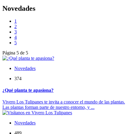
Novedades
1
2
3
4
5
Página 5 de 5
Novedades
374
¿Qué planta te apasiona?
Vivero Los Tulipanes te invita a conocer el mundo de las plantas.
Las plantas forman parte de nuestro entorno, y ...
Novedades
489