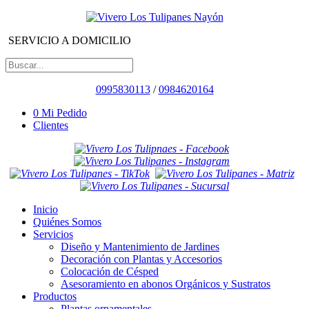
SERVICIO A DOMICILIO
0995830113
/
0984620164
0
Mi Pedido
Clientes
Inicio
Quiénes Somos
Servicios
Diseño y Mantenimiento de Jardines
Decoración con Plantas y Accesorios
Colocación de Césped
Asesoramiento en abonos Orgánicos y Sustratos
Productos
Plantas ornamentales