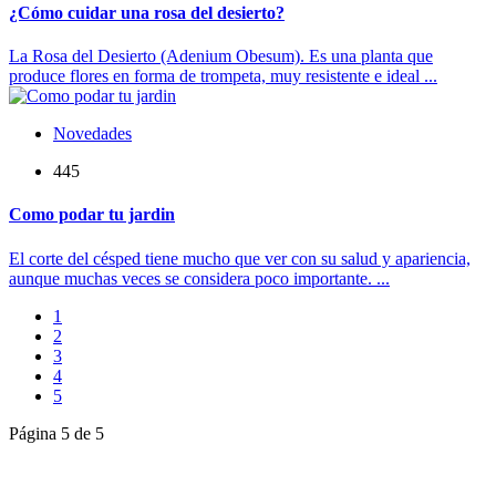
¿Cómo cuidar una rosa del desierto?
La Rosa del Desierto (Adenium Obesum). Es una planta que
produce flores en forma de trompeta, muy resistente e ideal ...
Novedades
445
Como podar tu jardin
El corte del césped tiene mucho que ver con su salud y apariencia,
aunque muchas veces se considera poco importante. ...
1
2
3
4
5
Página 5 de 5