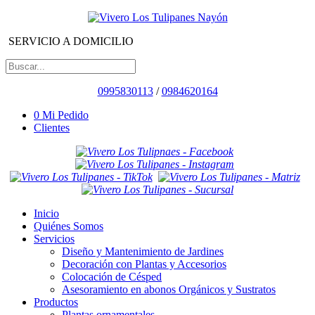
SERVICIO A DOMICILIO
0995830113
/
0984620164
0
Mi Pedido
Clientes
Inicio
Quiénes Somos
Servicios
Diseño y Mantenimiento de Jardines
Decoración con Plantas y Accesorios
Colocación de Césped
Asesoramiento en abonos Orgánicos y Sustratos
Productos
Plantas ornamentales