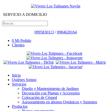
SERVICIO A DOMICILIO
0995830113
/
0984620164
0
Mi Pedido
Clientes
Inicio
Quiénes Somos
Servicios
Diseño y Mantenimiento de Jardines
Decoración con Plantas y Accesorios
Colocación de Césped
Asesoramiento en abonos Orgánicos y Sustratos
Productos
Plantas ornamentales