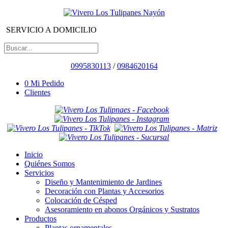
SERVICIO A DOMICILIO
0995830113
/
0984620164
0
Mi Pedido
Clientes
Inicio
Quiénes Somos
Servicios
Diseño y Mantenimiento de Jardines
Decoración con Plantas y Accesorios
Colocación de Césped
Asesoramiento en abonos Orgánicos y Sustratos
Productos
Plantas ornamentales