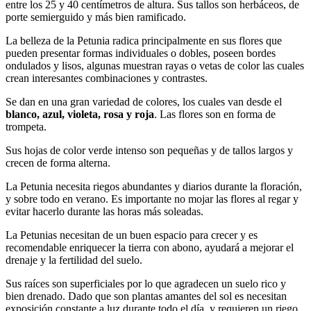
entre los 25 y 40 centímetros de altura. Sus tallos son herbáceos, de
porte semierguido y más bien ramificado.
La belleza de la Petunia radica principalmente en sus flores que
pueden presentar formas individuales o dobles, poseen bordes
ondulados y lisos, algunas muestran rayas o vetas de color las cuales
crean interesantes combinaciones y contrastes.
Se dan en una gran variedad de colores, los cuales van desde el
blanco, azul, violeta, rosa y roja
. Las flores son en forma de
trompeta.
Sus hojas de color verde intenso son pequeñas y de tallos largos y
crecen de forma alterna.
La Petunia necesita riegos abundantes y diarios durante la floración,
y sobre todo en verano. Es importante no mojar las flores al regar y
evitar hacerlo durante las horas más soleadas.
La Petunias necesitan de un buen espacio para crecer y es
recomendable enriquecer la tierra con abono, ayudará a mejorar el
drenaje y la fertilidad del suelo.
Sus raíces son superficiales por lo que agradecen un suelo rico y
bien drenado. Dado que son plantas amantes del sol es necesitan
exposición constante a luz durante todo el día, y requieren un riego