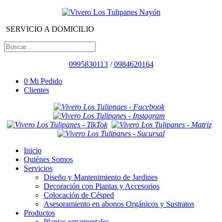
SERVICIO A DOMICILIO
0995830113
/
0984620164
0
Mi Pedido
Clientes
Inicio
Quiénes Somos
Servicios
Diseño y Mantenimiento de Jardines
Decoración con Plantas y Accesorios
Colocación de Césped
Asesoramiento en abonos Orgánicos y Sustratos
Productos
Plantas ornamentales