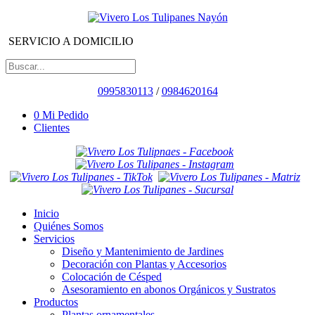
SERVICIO A DOMICILIO
0995830113
/
0984620164
0
Mi Pedido
Clientes
Inicio
Quiénes Somos
Servicios
Diseño y Mantenimiento de Jardines
Decoración con Plantas y Accesorios
Colocación de Césped
Asesoramiento en abonos Orgánicos y Sustratos
Productos
Plantas ornamentales