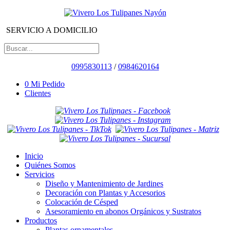
SERVICIO A DOMICILIO
0995830113
/
0984620164
0
Mi Pedido
Clientes
Inicio
Quiénes Somos
Servicios
Diseño y Mantenimiento de Jardines
Decoración con Plantas y Accesorios
Colocación de Césped
Asesoramiento en abonos Orgánicos y Sustratos
Productos
Plantas ornamentales