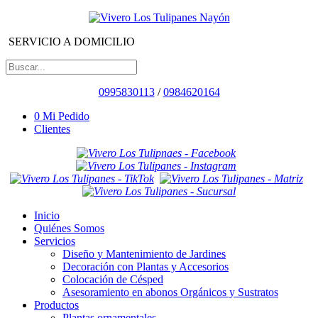
SERVICIO A DOMICILIO
0995830113
/
0984620164
0
Mi Pedido
Clientes
Inicio
Quiénes Somos
Servicios
Diseño y Mantenimiento de Jardines
Decoración con Plantas y Accesorios
Colocación de Césped
Asesoramiento en abonos Orgánicos y Sustratos
Productos
Plantas ornamentales